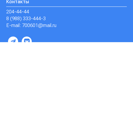
Контакты
204-44-44
8 (988) 333-444-3
E-mail: 700601@mail.ru
© Аква.рус, все права защищены
Дизайн, разработка –
2BR
Мы используем файлы cookie. Продолжив
использование сайта, Вы соглашаетесь с
политикой использования файлов cookie,
обработки персональных данных и
конфиденциальности.
Подробнее